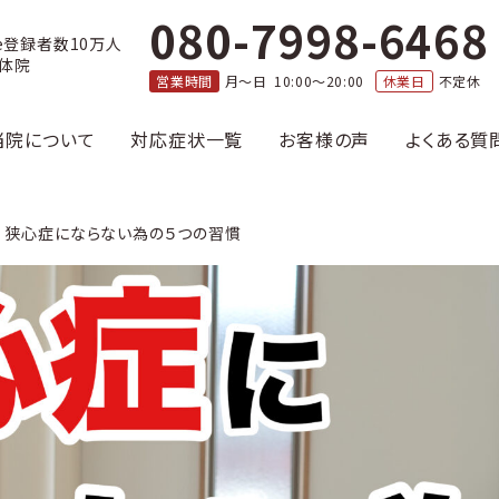
080-7998-6468
e登録者数10万人
体院
営業時間
月〜日 10:00〜20:00
休業日
不定休
当院について
対応症状一覧
お客様の声
よくある質
狭心症にならない為の５つの習慣