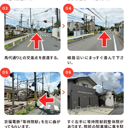
03
04
馬代通りとの交差点を直進する。
線路沿いにまっすぐ進んで下さ
い。
05
06
京福電鉄「等持院駅」を左に曲が
すぐ右手に等持院駅前整体院が
ってもらいます。
あります。院前の駐車場に車を駐