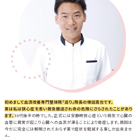
初めまして血流改善専門整体院「巡り」院長の塚田真也です。
実は私は狭心症を患い救急搬送され命の危険にさらされたことがあり
ます。
30代後半の時でした。正式には安静時狭心症という病気で心臓の
血管に異常が起こり心臓への血流が滞ることにより発症します。原因は
今だに完全には解明されておらず薬で症状を軽減する事しか出来ませ
ん。