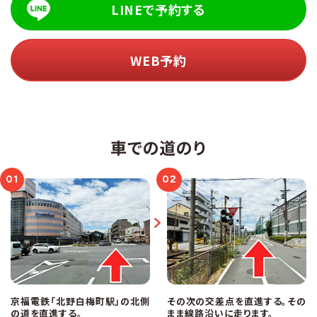
LINEで予約する
WEB予約
車での道のり
01
02
京福電鉄「北野白梅町駅」の北側
その次の交差点を直進する。その
の道を直進する。
まま線路沿いに走ります。