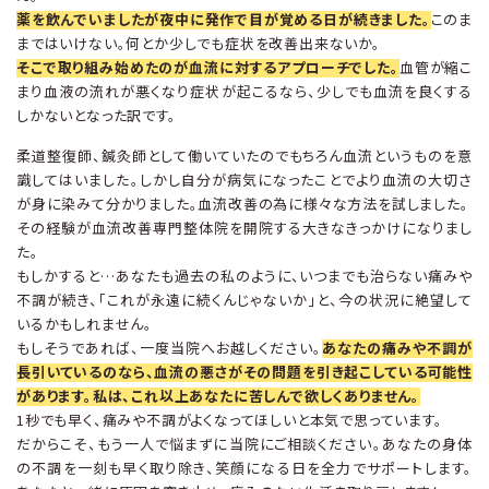
薬を飲んでいましたが夜中に発作で目が覚める日が続きました。
このま
まではいけない。何とか少しでも症状を改善出来ないか。
そこで取り組み始めたのが血流に対するアプローチでした。
血管が縮こ
まり血液の流れが悪くなり症状が起こるなら、少しでも血流を良くする
しかないとなった訳です。
柔道整復師、鍼灸師として働いていたのでもちろん血流というものを意
識してはいました。しかし自分が病気になったことでより血流の大切さ
が身に染みて分かりました。血流改善の為に様々な方法を試しました。
その経験が血流改善専門整体院を開院する大きなきっかけになりまし
た。
もしかすると…あなたも過去の私のように、いつまでも治らない痛みや
不調が続き、「これが永遠に続くんじゃないか」と、今の状況に絶望して
いるかもしれません。
もしそうであれば、一度当院へお越しください。
あなたの痛みや不調が
長引いているのなら、血流の悪さがその問題を引き起こしている可能性
があります。私は、これ以上あなたに苦しんで欲しくありません。
1秒でも早く、痛みや不調がよくなってほしいと本気で思っています。
だからこそ、もう一人で悩まずに当院にご相談ください。あなたの身体
の不調を一刻も早く取り除き、笑顔になる日を全力でサポートします。